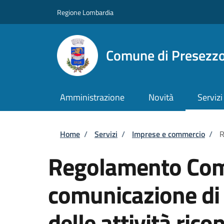
Salta al contenuto principale
Skip to footer content
Regione Lombardia
Comune di Presezz
Amministrazione
Novità
Servizi
Briciole di pane
Home
/
Servizi
/
Imprese e commercio
/
R
Regolamento Com
comunicazione di 
delle attività rico