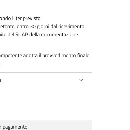
condo l'iter previsto
petente,
entro 30 giorni dal ricevimento
mite del SUAP della documentazione
a competente adotta il provvedimento finale
.
e
cun pagamento