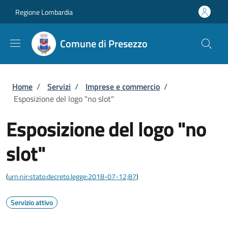
Salta al contenuto principale
Skip to footer content
Regione Lombardia
Comune di Presezzo
Briciole di pane
Home
/
Servizi
/
Imprese e commercio
/
Esposizione del logo "no slot"
Esposizione del logo "no
slot"
(
urn:nir:stato:decreto.legge:2018-07-12;87
)
Servizio attivo