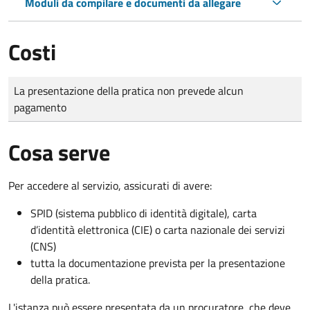
Moduli da compilare e documenti da allegare
Costi
Tipo di pagamento
Importo
La presentazione della pratica non prevede alcun
pagamento
Cosa serve
Per accedere al servizio, assicurati di avere:
SPID (sistema pubblico di identità digitale), carta
d’identità elettronica (CIE) o carta nazionale dei servizi
(CNS)
tutta la documentazione prevista per la presentazione
della pratica.
L'istanza può essere presentata da un procuratore, che deve