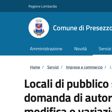
Salta al contenuto principale
Skip to footer content
Regione Lombardia
Comune di Presezz
Amministrazione
Novità
Servizi
Briciole di pane
Home
/
Servizi
/
Imprese e commercio
/
L
Locali di pubblico
domanda di autori
modifica o variazi