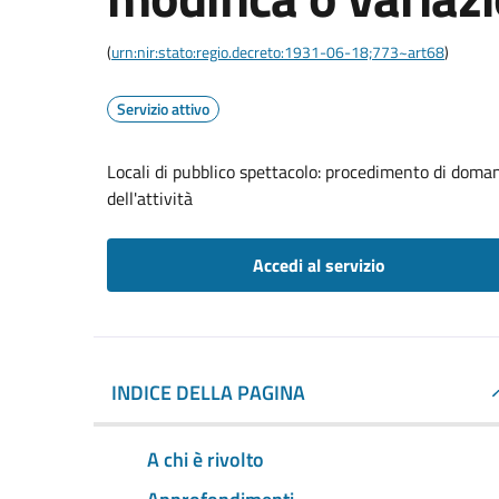
(
urn:nir:stato:regio.decreto:1931-06-18;773~art68
)
Servizio attivo
Locali di pubblico spettacolo: procedimento di doman
dell'attività
Accedi al servizio
INDICE DELLA PAGINA
A chi è rivolto