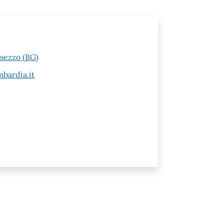
esezzo (BG)
bardia.it