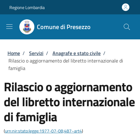
Salta al contenuto principale
Skip to footer content
Regione Lombardia
Comune di Presezzo
Briciole di pane
Home
/
Servizi
/
Anagrafe e stato civile
/
Rilascio o aggiornamento del libretto internazionale di
famiglia
Rilascio o aggiornamento
del libretto internazionale
di famiglia
(
urn:nir:stato:legge:1977-07-08;487~art4
)