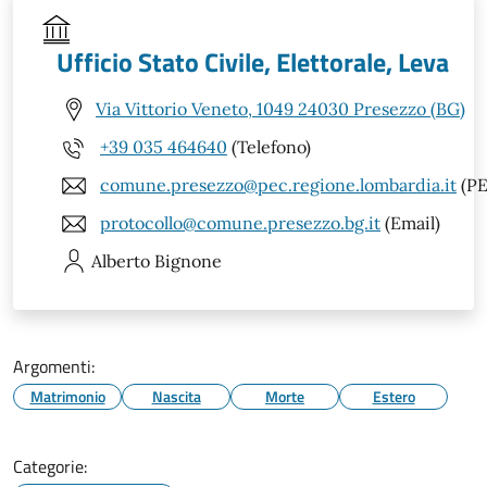
Ufficio Stato Civile, Elettorale, Leva
Via Vittorio Veneto, 1049 24030 Presezzo (BG)
+39 035 464640
(Telefono)
comune.presezzo@pec.regione.lombardia.it
(PE
protocollo@comune.presezzo.bg.it
(Email)
Alberto
Bignone
Argomenti:
Matrimonio
Nascita
Morte
Estero
Categorie: