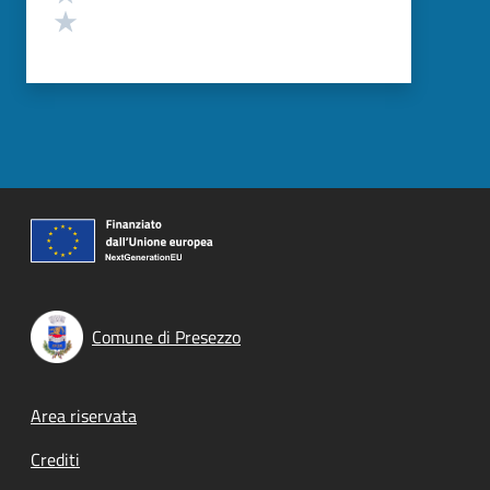
Valuta 1 stelle su 5
Comune di Presezzo
Footer menu
Area riservata
Crediti