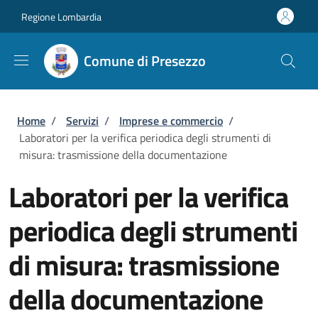
Salta al contenuto principale
Skip to footer content
Regione Lombardia
Comune di Presezzo
Briciole di pane
Home
/
Servizi
/
Imprese e commercio
/
Laboratori per la verifica periodica degli strumenti di
misura: trasmissione della documentazione
Laboratori per la verifica
periodica degli strumenti
di misura: trasmissione
della documentazione