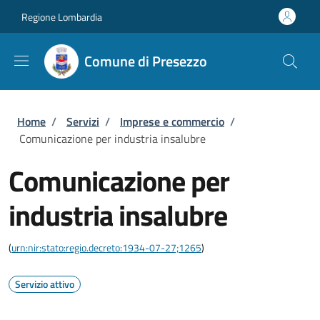
Salta al contenuto principale
Skip to footer content
Regione Lombardia
Comune di Presezzo
Briciole di pane
Home
/
Servizi
/
Imprese e commercio
/
Comunicazione per industria insalubre
Comunicazione per
industria insalubre
(
urn:nir:stato:regio.decreto:1934-07-27;1265
)
Servizio attivo