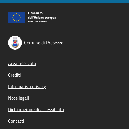
Comune di Presezzo
Footer menu
Area riservata
Crediti
Informativa privacy
Note legali
Dichiarazione di accessibilità
Contatti