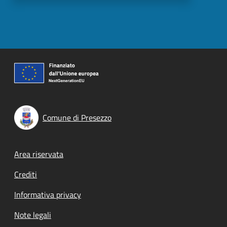
Comune di Presezzo
Footer menu
Area riservata
Crediti
Informativa privacy
Note legali