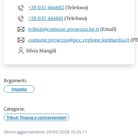
+39 035 464662
(Telefono)
+39 035 464661
(Telefono)
tributi@comune.presezzo.bg.it
(Email)
comune.presezzo@pec.regione.lombardia.it
(PE
Silvia
Mangili
Argomenti:
Imposte
Categorie:
Tributi, finanze e contravvenzioni
Ultimo aggiornamento:
20/05/2026 10:25.11