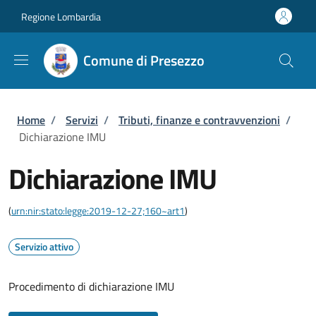
Salta al contenuto principale
Skip to footer content
Regione Lombardia
Comune di Presezzo
Briciole di pane
Home
/
Servizi
/
Tributi, finanze e contravvenzioni
/
Dichiarazione IMU
Dichiarazione IMU
(
urn:nir:stato:legge:2019-12-27;160~art1
)
Servizio attivo
Procedimento di dichiarazione IMU