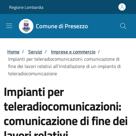
Salta al contenuto principale
Skip to footer content
Regione Lombardia
Comune di Presezzo
Briciole di pane
Home
/
Servizi
/
Imprese e commercio
/
Impianti per teleradiocomunicazioni: comunicazione di
fine dei lavori relativi all’installazione di un impianto di
teleradiocomunicazione
Impianti per
teleradiocomunicazioni:
comunicazione di fine dei
lavori relativi