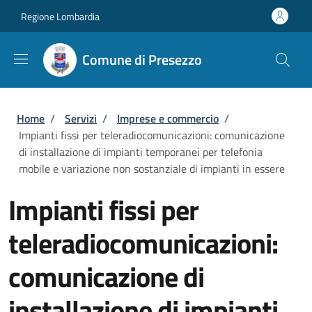
Salta al contenuto principale
Skip to footer content
Regione Lombardia
Comune di Presezzo
Briciole di pane
Home
/
Servizi
/
Imprese e commercio
/
Impianti fissi per teleradiocomunicazioni: comunicazione
di installazione di impianti temporanei per telefonia
mobile e variazione non sostanziale di impianti in essere
Impianti fissi per
teleradiocomunicazioni:
comunicazione di
installazione di impianti