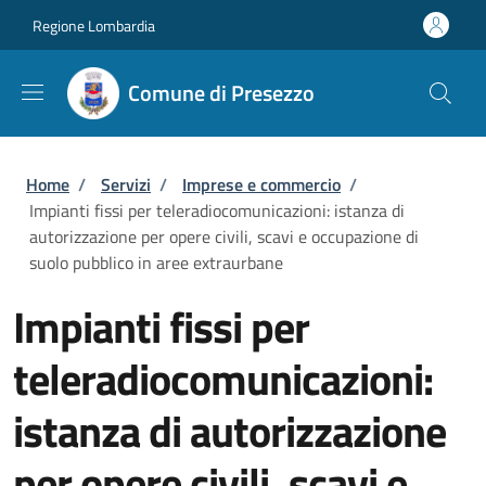
Salta al contenuto principale
Skip to footer content
Regione Lombardia
Comune di Presezzo
Briciole di pane
Home
/
Servizi
/
Imprese e commercio
/
Impianti fissi per teleradiocomunicazioni: istanza di
autorizzazione per opere civili, scavi e occupazione di
suolo pubblico in aree extraurbane
Impianti fissi per
teleradiocomunicazioni:
istanza di autorizzazione
per opere civili, scavi e