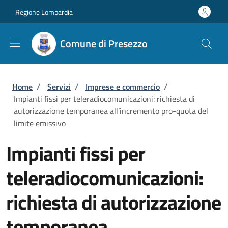
Salta al contenuto principale
Skip to footer content
Regione Lombardia
Comune di Presezzo
Briciole di pane
Home
/
Servizi
/
Imprese e commercio
/
Impianti fissi per teleradiocomunicazioni: richiesta di
autorizzazione temporanea all’incremento pro-quota del
limite emissivo
Impianti fissi per
teleradiocomunicazioni:
richiesta di autorizzazione
temporanea