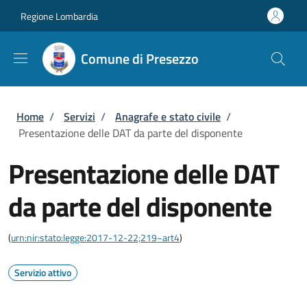
Salta al contenuto principale
Skip to footer content
Regione Lombardia
Comune di Presezzo
Briciole di pane
Home
/
Servizi
/
Anagrafe e stato civile
/
Presentazione delle DAT da parte del disponente
Presentazione delle DAT
da parte del disponente
(
urn:nir:stato:legge:2017-12-22;219~art4
)
Servizio attivo