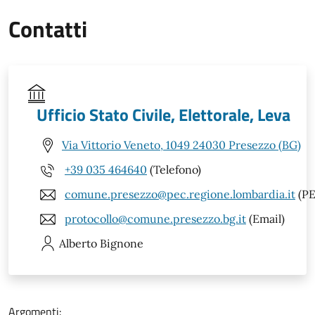
Contatti
Ufficio Stato Civile, Elettorale, Leva
Via Vittorio Veneto, 1049 24030 Presezzo (BG)
+39 035 464640
(Telefono)
comune.presezzo@pec.regione.lombardia.it
(PE
protocollo@comune.presezzo.bg.it
(Email)
Alberto
Bignone
Argomenti: