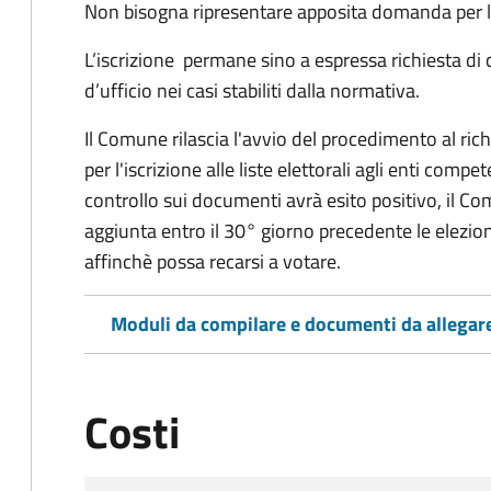
Non bisogna ripresentare apposita domanda per le
L’iscrizione permane sino a espressa richiesta di 
d’ufficio nei casi stabiliti dalla normativa.
Il Comune rilascia l'avvio del procedimento al ri
per l'iscrizione alle liste elettorali agli enti comp
controllo sui documenti avrà esito positivo, il Comu
aggiunta entro il 30° giorno precedente le elezion
affinchè possa recarsi a votare.
Moduli da compilare e documenti da allegar
Costi
Tipo di pagamento
Importo