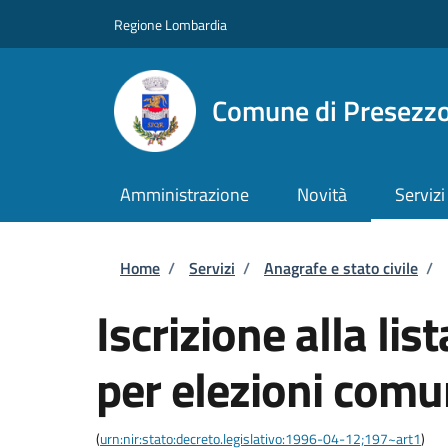
Salta al contenuto principale
Skip to footer content
Regione Lombardia
Comune di Presezz
Amministrazione
Novità
Servizi
Briciole di pane
Home
/
Servizi
/
Anagrafe e stato civile
/
Iscrizione alla lis
per elezioni comu
(
urn:nir:stato:decreto.legislativo:1996-04-12;197~art1
)