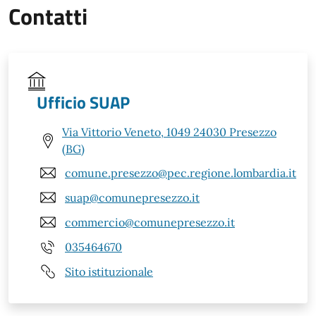
Contatti
Ufficio SUAP
Via Vittorio Veneto, 1049 24030 Presezzo
(BG)
comune.presezzo@pec.regione.lombardia.it
suap@comunepresezzo.it
commercio@comunepresezzo.it
035464670
Sito istituzionale