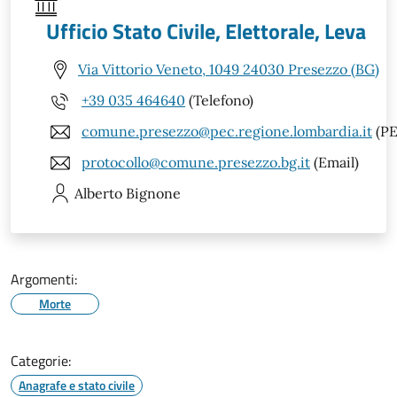
Ufficio Stato Civile, Elettorale, Leva
Via Vittorio Veneto, 1049 24030 Presezzo (BG)
+39 035 464640
(Telefono)
comune.presezzo@pec.regione.lombardia.it
(PE
protocollo@comune.presezzo.bg.it
(Email)
Alberto
Bignone
Argomenti:
Morte
Categorie:
Anagrafe e stato civile