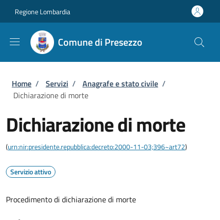
Salta al contenuto principale
Skip to footer content
Regione Lombardia
Comune di Presezzo
Briciole di pane
Home
/
Servizi
/
Anagrafe e stato civile
/
Dichiarazione di morte
Dichiarazione di morte
(
urn:nir:presidente.repubblica:decreto:2000-11-03;396~art72
)
Servizio attivo
Procedimento di dichiarazione di morte