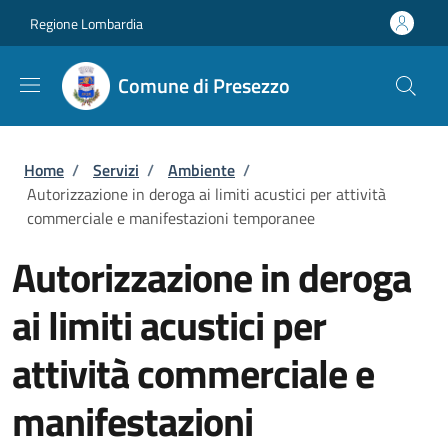
Salta al contenuto principale
Skip to footer content
Regione Lombardia
Comune di Presezzo
Briciole di pane
Home
/
Servizi
/
Ambiente
/
Autorizzazione in deroga ai limiti acustici per attività
commerciale e manifestazioni temporanee
Autorizzazione in deroga
ai limiti acustici per
attività commerciale e
manifestazioni