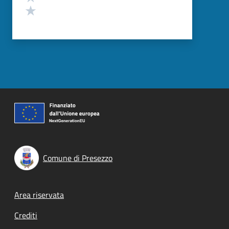
Valuta 1 stelle su 5
Comune di Presezzo
Footer menu
Area riservata
Crediti