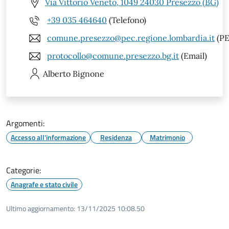
Via Vittorio Veneto, 1049 24030 Presezzo (BG)
+39 035 464640
(Telefono)
comune.presezzo@pec.regione.lombardia.it
(PE
protocollo@comune.presezzo.bg.it
(Email)
Alberto
Bignone
Argomenti:
Accesso all'informazione
Residenza
Matrimonio
Categorie:
Anagrafe e stato civile
Ultimo aggiornamento:
13/11/2025 10:08.50