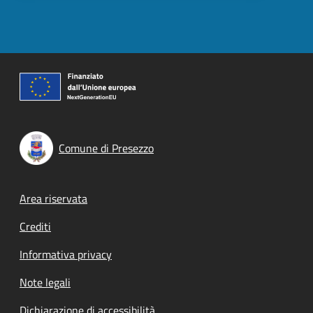
Comune di Presezzo
Footer menu
Area riservata
Crediti
Informativa privacy
Note legali
Dichiarazione di accessibilità