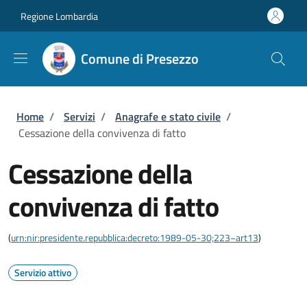
Salta al contenuto principale
Skip to footer content
Regione Lombardia
Comune di Presezzo
Briciole di pane
Home
/
Servizi
/
Anagrafe e stato civile
/
Cessazione della convivenza di fatto
Cessazione della
convivenza di fatto
(
urn:nir:presidente.repubblica:decreto:1989-05-30;223~art13
)
Servizio attivo