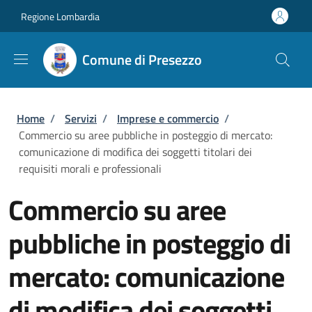
Salta al contenuto principale
Skip to footer content
Regione Lombardia
Comune di Presezzo
Briciole di pane
Home
/
Servizi
/
Imprese e commercio
/
Commercio su aree pubbliche in posteggio di mercato:
comunicazione di modifica dei soggetti titolari dei
requisiti morali e professionali
Commercio su aree
pubbliche in posteggio di
mercato: comunicazione
di modifica dei soggetti