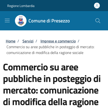
Salta al contenuto principale
Skip to footer content
Regione Lombardia
Comune di Presezzo
Briciole di pane
Home
/
Servizi
/
Imprese e commercio
/
Commercio su aree pubbliche in posteggio di mercato:
comunicazione di modifica della ragione sociale
Commercio su aree
pubbliche in posteggio di
mercato: comunicazione
di modifica della ragione