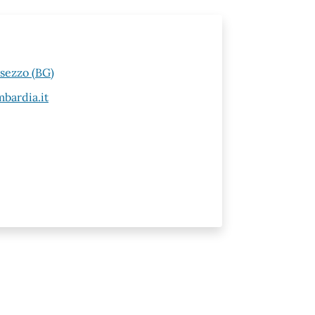
esezzo (BG)
bardia.it