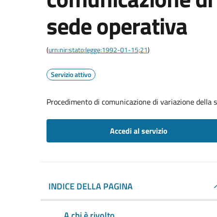
sede operativa
(
urn:nir:stato:legge:1992-01-15;21
)
Servizio attivo
Procedimento di comunicazione di variazione della 
Accedi al servizio
INDICE DELLA PAGINA
A chi è rivolto