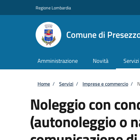
Salta al contenuto principale
Skip to footer content
Regione Lombardia
Comune di Presezz
Amministrazione
Novità
Servizi
Briciole di pane
Home
/
Servizi
/
Imprese e commercio
/
N
Noleggio con con
(autonoleggio o n
comunicazione di 