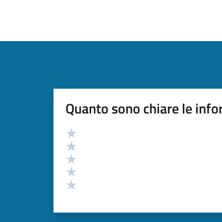
Quanto sono chiare le info
Valutazione
Valuta 5 stelle su 5
Valuta 4 stelle su 5
Valuta 3 stelle su 5
Valuta 2 stelle su 5
Valuta 1 stelle su 5