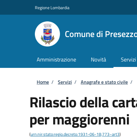
Salta al contenuto principale
Skip to footer content
Regione Lombardia
Comune di Presezz
Amministrazione
Novità
Servizi
Briciole di pane
Home
/
Servizi
/
Anagrafe e stato civile
/
Rilascio della car
per maggiorenni
(
urn:nir:stato:regio.decreto:1931-06-18;773~art3
)