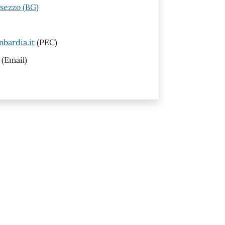
esezzo (BG)
bardia.it
(PEC)
(Email)