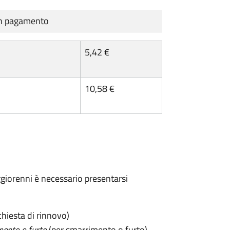
cun pagamento
5,42 €
10,58 €
maggiorenni è necessario presentarsi
chiesta di rinnovo)
mento o furto
(per smarrimento o furto)