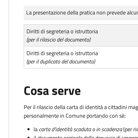
Tipo di pagamento
Importo
La presentazione della pratica non prevede al
Diritti di segreteria o istruttoria
(per il rilascio del documento)
Diritti di segreteria o istruttoria
(per il duplicato del documento)
Cosa serve
Per il rilascio della carta di identità a cittadini 
personalmente in Comune portando con sè:
la
carta d'identità scaduta o in scadenza
(per ri
il
documento originale della denuncia di smarri