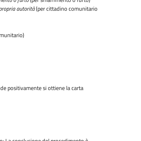
propria autorità
(per cittadino comunitario
omunitario)
e positivamente si ottiene la carta
: La conclusione del procedimento è