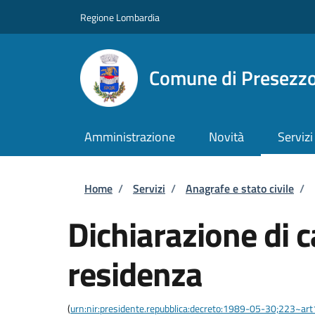
Salta al contenuto principale
Skip to footer content
Regione Lombardia
Comune di Presezz
Amministrazione
Novità
Servizi
Briciole di pane
Home
/
Servizi
/
Anagrafe e stato civile
/
Dichiarazione di 
residenza
(
urn:nir:presidente.repubblica:decreto:1989-05-30;223~ar