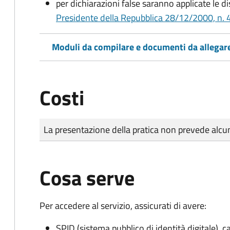
per dichiarazioni false saranno applicate le d
Presidente della Repubblica 28/12/2000, n. 4
Moduli da compilare e documenti da allegar
Costi
Tipo di pagamento
Importo
La presentazione della pratica non prevede al
Cosa serve
Per accedere al servizio, assicurati di avere:
SPID (sistema pubblico di identità digitale), ca