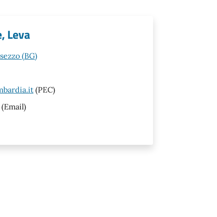
e, Leva
esezzo (BG)
bardia.it
(PEC)
(Email)