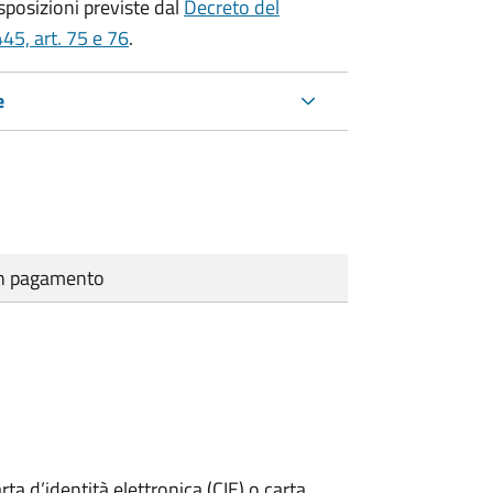
isposizioni previste dal
Decreto del
45, art. 75 e 76
.
e
cun pagamento
rta d’identità elettronica (CIE) o carta