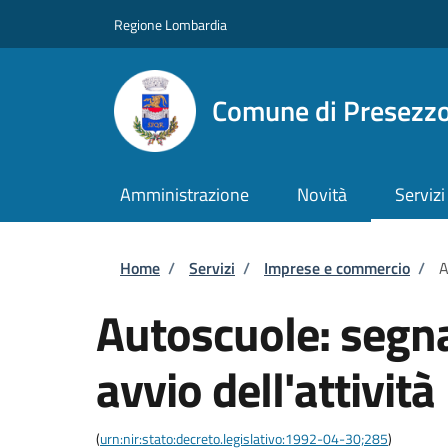
Salta al contenuto principale
Skip to footer content
Regione Lombardia
Comune di Presezz
Amministrazione
Novità
Servizi
Briciole di pane
Home
/
Servizi
/
Imprese e commercio
/
A
Autoscuole: segnal
avvio dell'attività
(
urn:nir:stato:decreto.legislativo:1992-04-30;285
)