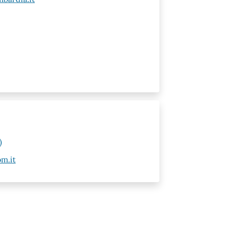
)
m.it