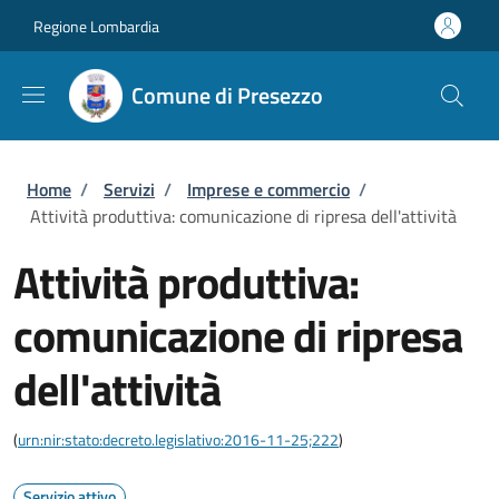
Salta al contenuto principale
Skip to footer content
Regione Lombardia
Comune di Presezzo
Briciole di pane
Home
/
Servizi
/
Imprese e commercio
/
Attività produttiva: comunicazione di ripresa dell'attività
Attività produttiva:
comunicazione di ripresa
dell'attività
(
urn:nir:stato:decreto.legislativo:2016-11-25;222
)
Servizio attivo