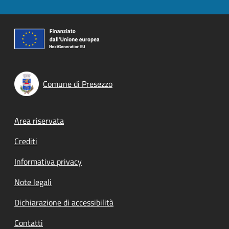
Comune di Presezzo
Footer menu
Area riservata
Crediti
Informativa privacy
Note legali
Dichiarazione di accessibilità
Contatti