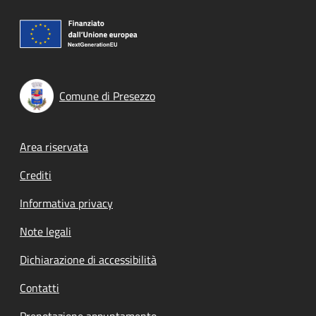
Comune di Presezzo
Footer menu
Area riservata
Crediti
Informativa privacy
Note legali
Dichiarazione di accessibilità
Contatti