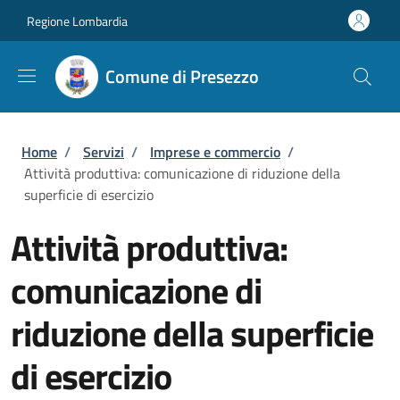
Salta al contenuto principale
Skip to footer content
Regione Lombardia
Comune di Presezzo
Briciole di pane
Home
/
Servizi
/
Imprese e commercio
/
Attività produttiva: comunicazione di riduzione della
superficie di esercizio
Attività produttiva:
comunicazione di
riduzione della superficie
di esercizio