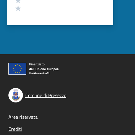
Valuta 1 stelle su 5
Comune di Presezzo
Footer menu
Area riservata
Crediti