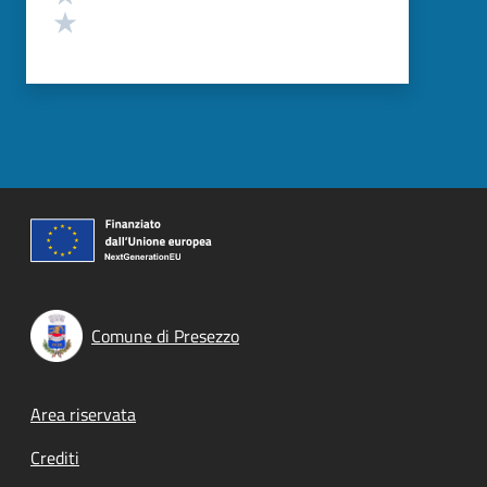
Valuta 1 stelle su 5
Comune di Presezzo
Footer menu
Area riservata
Crediti