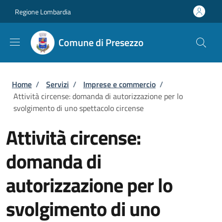
Salta al contenuto principale
Skip to footer content
Regione Lombardia
Comune di Presezzo
Briciole di pane
Home
/
Servizi
/
Imprese e commercio
/
Attività circense: domanda di autorizzazione per lo
svolgimento di uno spettacolo circense
Attività circense:
domanda di
autorizzazione per lo
svolgimento di uno