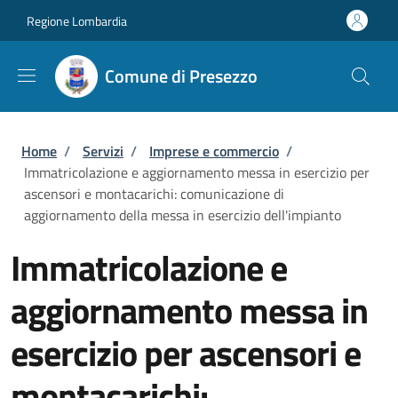
Salta al contenuto principale
Skip to footer content
Regione Lombardia
Comune di Presezzo
Briciole di pane
Home
/
Servizi
/
Imprese e commercio
/
Immatricolazione e aggiornamento messa in esercizio per
ascensori e montacarichi: comunicazione di
aggiornamento della messa in esercizio dell'impianto
Immatricolazione e
aggiornamento messa in
esercizio per ascensori e
montacarichi: