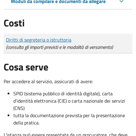
Moduli da compilare e documenti da allegare
Costi
Tipo di pagamento
Importo
Diritti di segreteria o istruttoria
(consulta gli importi previsti e le modalità di versamento)
Cosa serve
Per accedere al servizio, assicurati di avere:
SPID (sistema pubblico di identità digitale), carta
d’identità elettronica (CIE) o carta nazionale dei servizi
(CNS)
tutta la documentazione prevista per la presentazione
della pratica.
L'istanza può essere presentata da un procuratore, che deve