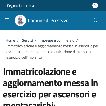
Salta al contenuto principale
Skip to footer content
Regione Lombardia
Comune di Presezzo
Briciole di pane
Home
/
Servizi
/
Imprese e commercio
/
Immatricolazione e aggiornamento messa in esercizio per
ascensori e montacarichi: comunicazione di messa in
esercizio dell'impianto
Immatricolazione e
aggiornamento messa in
esercizio per ascensori e
montacarichi: