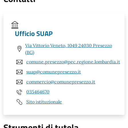
Ufficio SUAP
Via Vittorio Veneto, 1049 24030 Presezzo
(BG)
comune.presezzo@pec.regione.lombardia.it
suap@comunepresezzo.it
commercio@comunepresezzo.it
035464670
Sito istituzionale
Strumenti di tutela