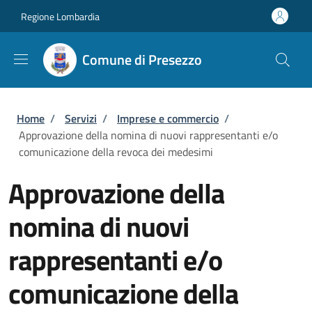
Salta al contenuto principale
Skip to footer content
Regione Lombardia
Comune di Presezzo
Briciole di pane
Home
/
Servizi
/
Imprese e commercio
/
Approvazione della nomina di nuovi rappresentanti e/o
comunicazione della revoca dei medesimi
Approvazione della
nomina di nuovi
rappresentanti e/o
comunicazione della