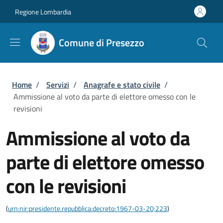
Salta al contenuto principale
Skip to footer content
Regione Lombardia
Comune di Presezzo
Briciole di pane
Home
/
Servizi
/
Anagrafe e stato civile
/
Ammissione al voto da parte di elettore omesso con le
revisioni
Ammissione al voto da
parte di elettore omesso
con le revisioni
(
urn:nir:presidente.repubblica:decreto:1967-03-20;223
)