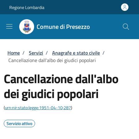
Salta al contenuto principale
Skip to footer content
Regione Lombardia
Comune di Presezzo
Briciole di pane
Home
/
Servizi
/
Anagrafe e stato civile
/
Cancellazione dall'albo dei giudici popolari
Cancellazione dall'albo
dei giudici popolari
(
urn:nir:stato:legge:1951-04-10;287
)
Servizio attivo