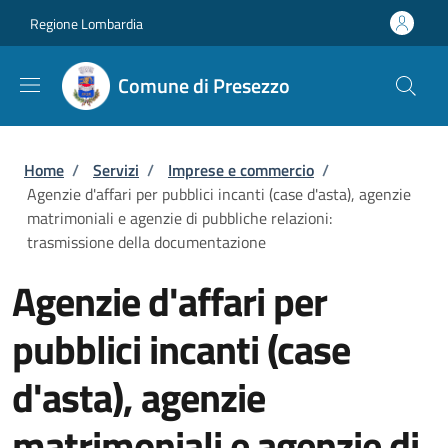
Salta al contenuto principale
Skip to footer content
Regione Lombardia
Comune di Presezzo
Briciole di pane
Home
/
Servizi
/
Imprese e commercio
/
Agenzie d'affari per pubblici incanti (case d'asta), agenzie
matrimoniali e agenzie di pubbliche relazioni:
trasmissione della documentazione
Agenzie d'affari per
pubblici incanti (case
d'asta), agenzie
matrimoniali e agenzie di