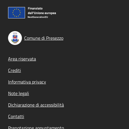
Comune di Presezzo
Footer menu
Area riservata
Crediti
Informativa privacy
Note legali
Dichiarazione di accessibilità
Contatti
Prenotazione appuntamento