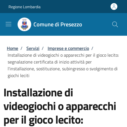
Salta al contenuto principale
Skip to footer content
Regione Lombardia
Comune di Presezzo
Briciole di pane
Home
/
Servizi
/
Imprese e commercio
/
Installazione di videogiochi o apparecchi per il gioco lecito:
segnalazione certificata di inizio attività per
l'installazione, sostituzione, subingresso o svolgimento di
giochi leciti
Installazione di
videogiochi o apparecchi
per il gioco lecito: