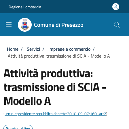
Salta al contenuto principale
Skip to footer content
Regione Lombardia
Comune di Presezzo
Briciole di pane
Home
/
Servizi
/
Imprese e commercio
/
Attività produttiva: trasmissione di SCIA - Modello A
Attività produttiva:
trasmissione di SCIA -
Modello A
(
urn:nir:presidente.repubblica:decreto:2010-09-07;160~art2
)
Servizio attivo