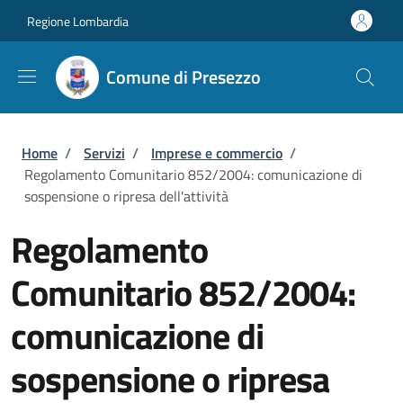
Salta al contenuto principale
Skip to footer content
Regione Lombardia
Comune di Presezzo
Briciole di pane
Home
/
Servizi
/
Imprese e commercio
/
Regolamento Comunitario 852/2004: comunicazione di
sospensione o ripresa dell'attività
Regolamento
Comunitario 852/2004:
comunicazione di
sospensione o ripresa