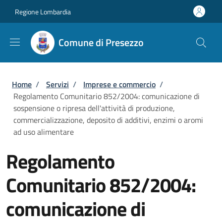
Salta al contenuto principale
Skip to footer content
Regione Lombardia
Comune di Presezzo
Briciole di pane
Home
/
Servizi
/
Imprese e commercio
/
Regolamento Comunitario 852/2004: comunicazione di
sospensione o ripresa dell'attività di produzione,
commercializzazione, deposito di additivi, enzimi o aromi
ad uso alimentare
Regolamento
Comunitario 852/2004:
comunicazione di