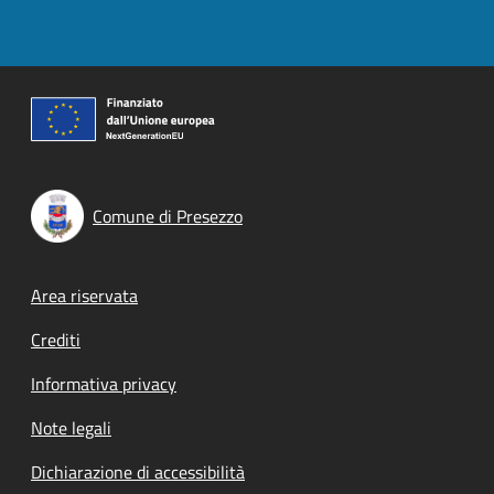
Comune di Presezzo
Footer menu
Area riservata
Crediti
Informativa privacy
Note legali
Dichiarazione di accessibilità