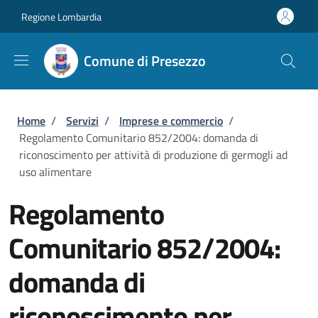
Salta al contenuto principale
Skip to footer content
Regione Lombardia
Comune di Presezzo
Briciole di pane
Home
/
Servizi
/
Imprese e commercio
/
Regolamento Comunitario 852/2004: domanda di
riconoscimento per attività di produzione di germogli ad
uso alimentare
Regolamento
Comunitario 852/2004:
domanda di
riconoscimento per