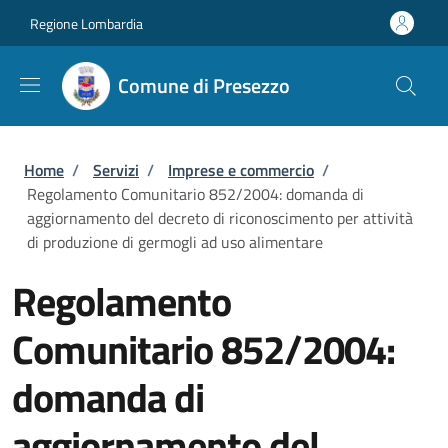
Salta al contenuto principale
Skip to footer content
Regione Lombardia
Comune di Presezzo
Briciole di pane
Home
/
Servizi
/
Imprese e commercio
/
Regolamento Comunitario 852/2004: domanda di
aggiornamento del decreto di riconoscimento per attività
di produzione di germogli ad uso alimentare
Regolamento
Comunitario 852/2004:
domanda di
aggiornamento del