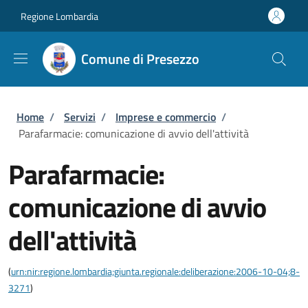
Salta al contenuto principale
Skip to footer content
Regione Lombardia
Comune di Presezzo
Briciole di pane
Home
/
Servizi
/
Imprese e commercio
/
Parafarmacie: comunicazione di avvio dell'attività
Parafarmacie:
comunicazione di avvio
dell'attività
(
urn:nir:regione.lombardia;giunta.regionale:deliberazione:2006-10-04;8-
3271
)