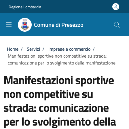
Salta al contenuto principale
Skip to footer content
Regione Lombardia
Comune di Presezzo
Briciole di pane
Home
/
Servizi
/
Imprese e commercio
/
Manifestazioni sportive non competitive su strada:
comunicazione per lo svolgimento della manifestazione
Manifestazioni sportive
non competitive su
strada: comunicazione
per lo svolgimento della