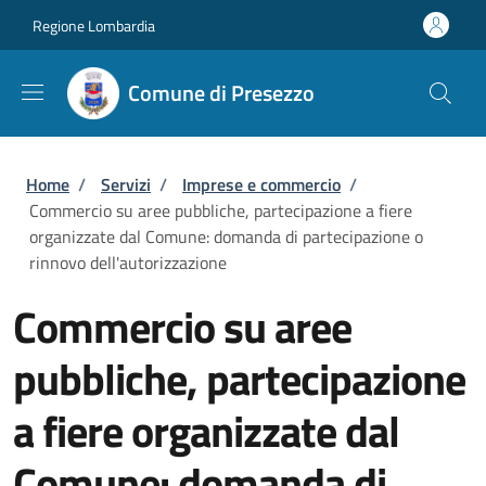
Salta al contenuto principale
Skip to footer content
Regione Lombardia
Comune di Presezzo
Briciole di pane
Home
/
Servizi
/
Imprese e commercio
/
Commercio su aree pubbliche, partecipazione a fiere
organizzate dal Comune: domanda di partecipazione o
rinnovo dell'autorizzazione
Commercio su aree
pubbliche, partecipazione
a fiere organizzate dal
Comune: domanda di