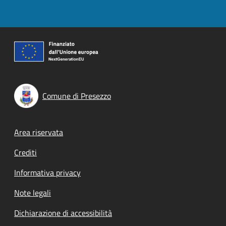
Comune di Presezzo
Footer menu
Area riservata
Crediti
Informativa privacy
Note legali
Dichiarazione di accessibilità