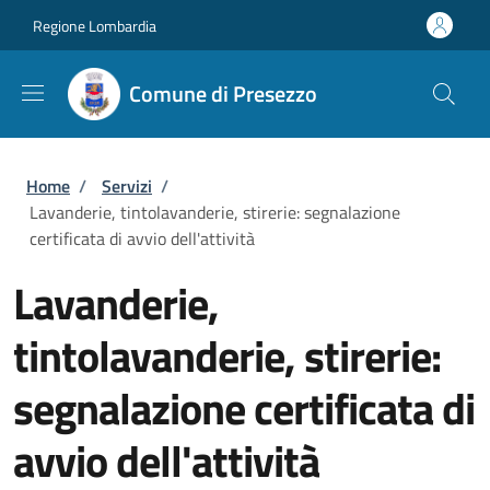
Salta al contenuto principale
Skip to footer content
Regione Lombardia
Comune di Presezzo
Briciole di pane
Home
/
Servizi
/
Lavanderie, tintolavanderie, stirerie: segnalazione
certificata di avvio dell'attività
Lavanderie,
tintolavanderie, stirerie:
segnalazione certificata di
avvio dell'attività