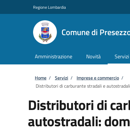
Salta al contenuto principale
Skip to footer content
Regione Lombardia
Comune di Presezz
Amministrazione
Novità
Servizi
Briciole di pane
Home
/
Servizi
/
Imprese e commercio
/
Distributori di carburante stradali e autostradal
Distributori di ca
autostradali: do