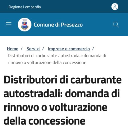
Salta al contenuto principale
Skip to footer content
Regione Lombardia
Comune di Presezzo
Briciole di pane
Home
/
Servizi
/
Imprese e commercio
/
Distributori di carburante autostradali: domanda di
rinnovo o volturazione della concessione
Distributori di carburante
autostradali: domanda di
rinnovo o volturazione
della concessione