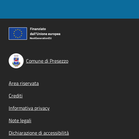
Comune di Presezzo
Footer menu
Area riservata
Crediti
Informativa privacy
Note legali
Dichiarazione di accessibilità