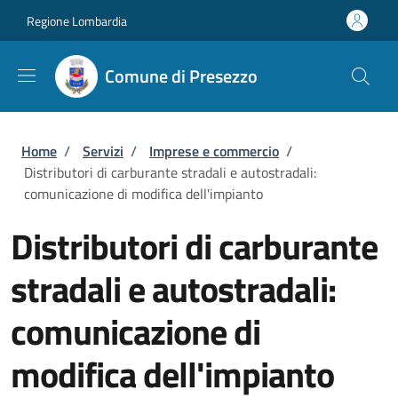
Salta al contenuto principale
Skip to footer content
Regione Lombardia
Comune di Presezzo
Briciole di pane
Home
/
Servizi
/
Imprese e commercio
/
Distributori di carburante stradali e autostradali:
comunicazione di modifica dell'impianto
Distributori di carburante
stradali e autostradali:
comunicazione di
modifica dell'impianto