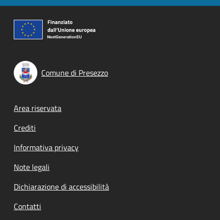
Comune di Presezzo
Footer menu
Area riservata
Crediti
Informativa privacy
Note legali
Dichiarazione di accessibilità
Contatti