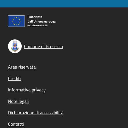
Comune di Presezzo
Footer menu
Area riservata
Crediti
Informativa privacy
Note legali
Dichiarazione di accessibilità
Contatti