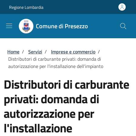
Salta al contenuto principale
Skip to footer content
Regione Lombardia
Comune di Presezzo
Briciole di pane
Home
/
Servizi
/
Imprese e commercio
/
Distributori di carburante privati: domanda di
autorizzazione per l'installazione dell'impianto
Distributori di carburante
privati: domanda di
autorizzazione per
l'installazione