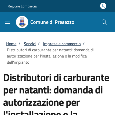
Salta al contenuto principale
Skip to footer content
Regione Lombardia
Comune di Presezzo
Briciole di pane
Home
/
Servizi
/
Imprese e commercio
/
Distributori di carburante per natanti: domanda di
autorizzazione per l'installazione o la modifica
dell'impianto
Distributori di carburante
per natanti: domanda di
autorizzazione per
l'installazione o la