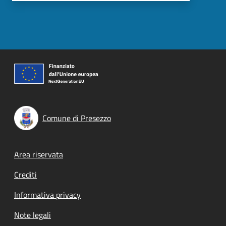
Comune di Presezzo
Footer menu
Area riservata
Crediti
Informativa privacy
Note legali