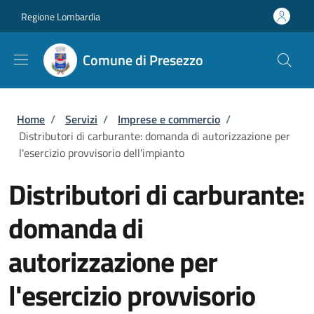
Salta al contenuto principale
Skip to footer content
Regione Lombardia
Comune di Presezzo
Briciole di pane
Home
/
Servizi
/
Imprese e commercio
/
Distributori di carburante: domanda di autorizzazione per
l'esercizio provvisorio dell'impianto
Distributori di carburante:
domanda di
autorizzazione per
l'esercizio provvisorio